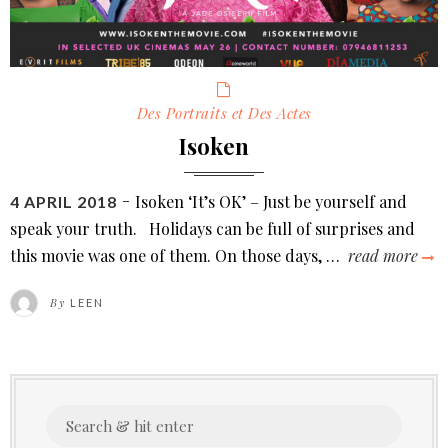
Categories
Des Portraits et Des Actes
Isoken
Isoken ‘It’s OK’ – Just be yourself and
POSTED
4 APRIL 2018
ON
speak your truth. Holidays can be full of surprises and
this movie was one of them. On those days, …
read more
i
By
LEEN
Search
for: