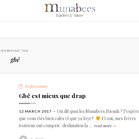
Explore & Share
BROWSING TAG :
gbê
Categories
Expressions
Gbê est mieux que drap
On dit quoi les Munabees friends ? J’espèr
POSTED
12 MARCH 2017
ON
que vous êtes bien calés et que ya foye*
Et oui, mes frères
ivoiriens ont compris : destination la …
gbê
read more
est
mieux