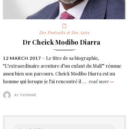
Categories
Des Portraits et Des Actes
Dr Cheick Modibo Diarra
Le titre de sa biographie,
POSTED
12 MARCH 2017
ON
“L’extraordinaire aventure d’un enfant du Mali” résume
assez bien son parcours. Cheick Modibo Diarra est un
homme qui lorsque je l’ai rencontré il …
read more
dr
cheick
By
YVONNE
modibo
diarra
Search