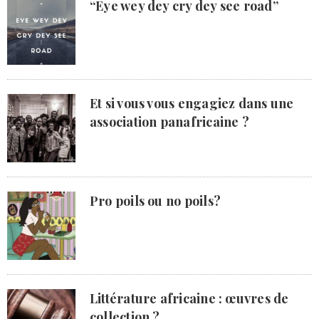
“Eye wey dey cry dey see road”
Et si vous vous engagiez dans une
association panafricaine ?
Pro poils ou no poils?
Littérature africaine : œuvres de
collection ?