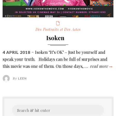
Categories
Des Portraits et Des Actes
Isoken
Isoken ‘It’s OK’ – Just be yourself and
POSTED
4 APRIL 2018
ON
speak your truth. Holidays can be full of surprises and
this movie was one of them. On those days, …
read more
i
By
LEEN
Search
for: