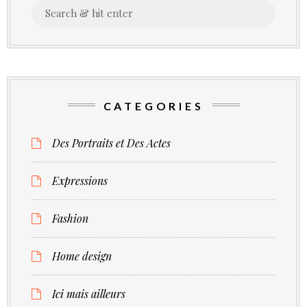
Search
–
for:
nelson
mandela
CATEGORIES
Des Portraits et Des Actes
Expressions
Fashion
Home design
Ici mais ailleurs