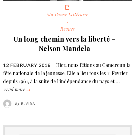
Categories
Ma Pause Littéraire
·
Revues
Un long chemin vers la liberté –
Nelson Mandela
Hier, nous fêtions au Cameroun la
POSTED
12 FEBRUARY 2018
ON
fête nationale de la jeunesse. Elle a lieu tous les 11 Février
depuis 1961, à la suite de l’indépendance du pays et …
read more
un
long
By
ELVIRA
chemin
vers
la
liberté