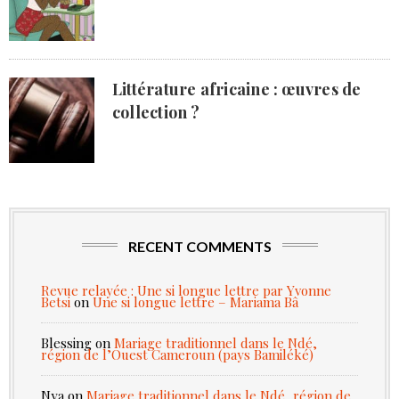
Littérature africaine : œuvres de
collection ?
RECENT COMMENTS
Revue relayée : Une si longue lettre par Yvonne
Betsi
on
Une si longue lettre – Mariama Bâ
Blessing
on
Mariage traditionnel dans le Ndé,
région de l’Ouest Cameroun (pays Bamiléké)
Nya
on
Mariage traditionnel dans le Ndé, région de