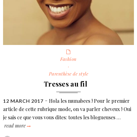
Categories
Fashion
·
Parenthèse de style
Tresses au fil
Hola les munabees ! Pour le premier
POSTED
12 MARCH 2017
ON
article de cette rubrique mode, on va parler cheveux ! Oui
je sais ce que vous vous dites: toutes les blogueuses …
read more
tresses
au