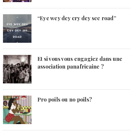
“Eye wey dey cry dey see road”
Et si vous vous engagiez dans une
association panafricaine ?
Pro poils ou no poils?