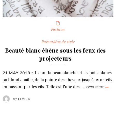
Categories
Fashion
·
Parenthèse de style
Beauté blanc ébène sous les feux des
projecteurs
Ils ont la peau blanche et les poils blancs
POSTED
21 MAY 2018
ON
ou blonds paille, de la pointe des cheveux jusqu’aux orteils
en passant par les cils. Telle est l’une des …
read more
bea
blan
By
ELVIRA
ébè
sous
les