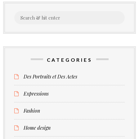
feux
Search
des
for:
proj
CATEGORIES
Des Portraits et Des Actes
Expressions
Fashion
Home design