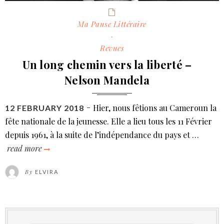
Categories
Ma Pause Littéraire
·
Revues
Un long chemin vers la liberté –
Nelson Mandela
Hier, nous fêtions au Cameroun la
POSTED
12 FEBRUARY 2018
ON
fête nationale de la jeunesse. Elle a lieu tous les 11 Février
depuis 1961, à la suite de l’indépendance du pays et …
read more
un
long
By
ELVIRA
chemin
vers
la
liberté