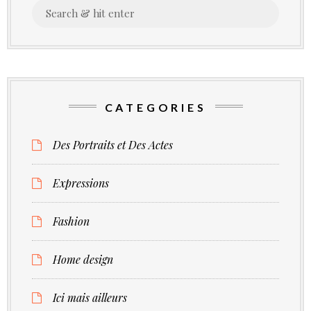
Search
–
for:
nelson
mandela
CATEGORIES
Des Portraits et Des Actes
Expressions
Fashion
Home design
Ici mais ailleurs