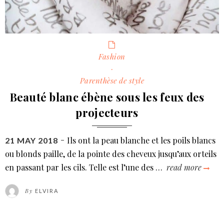
Categories
Fashion
·
Parenthèse de style
Beauté blanc ébène sous les feux des
projecteurs
Ils ont la peau blanche et les poils blancs
POSTED
21 MAY 2018
ON
ou blonds paille, de la pointe des cheveux jusqu’aux orteils
en passant par les cils. Telle est l’une des …
read more
bea
blan
By
ELVIRA
ébè
sous
les