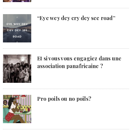
“Eye wey dey cry dey see road”
Et si vous vous engagiez dans une
association panafricaine ?
Pro poils ou no poils?