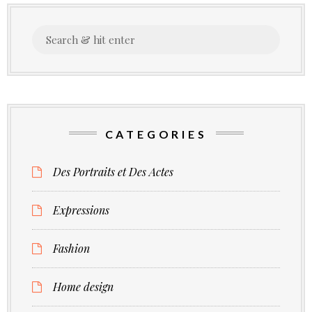
feux
Search
des
for:
proj
CATEGORIES
Des Portraits et Des Actes
Expressions
Fashion
Home design