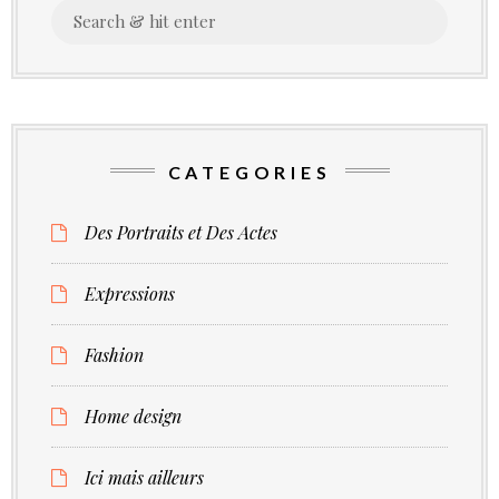
Search
–
for:
nelson
mandela
CATEGORIES
Des Portraits et Des Actes
Expressions
Fashion
Home design
Ici mais ailleurs