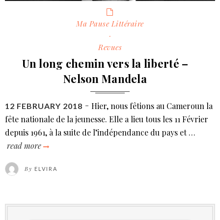
Categories
Ma Pause Littéraire
·
Revues
Un long chemin vers la liberté –
Nelson Mandela
Hier, nous fêtions au Cameroun la
POSTED
12 FEBRUARY 2018
ON
fête nationale de la jeunesse. Elle a lieu tous les 11 Février
depuis 1961, à la suite de l’indépendance du pays et …
read more
un
long
By
ELVIRA
chemin
vers
la
liberté