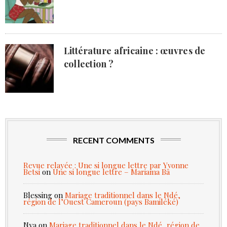
Littérature africaine : œuvres de
collection ?
RECENT COMMENTS
Revue relayée : Une si longue lettre par Yvonne
Betsi
on
Une si longue lettre – Mariama Bâ
Blessing
on
Mariage traditionnel dans le Ndé,
région de l’Ouest Cameroun (pays Bamiléké)
Nya
on
Mariage traditionnel dans le Ndé, région de