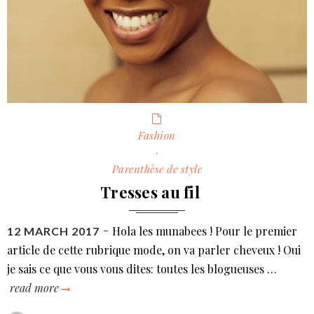
Categories
Fashion
·
Parenthèse de style
Tresses au fil
Hola les munabees ! Pour le premier
POSTED
12 MARCH 2017
ON
article de cette rubrique mode, on va parler cheveux ! Oui
je sais ce que vous vous dites: toutes les blogueuses …
read more
tresses
au