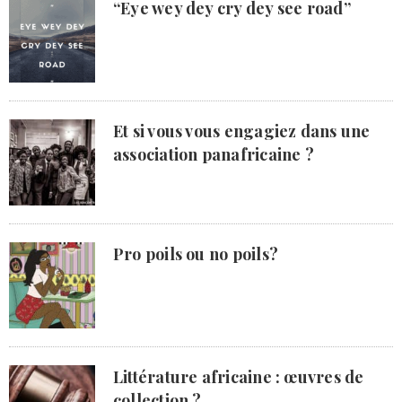
“Eye wey dey cry dey see road”
Et si vous vous engagiez dans une
association panafricaine ?
Pro poils ou no poils?
Littérature africaine : œuvres de
collection ?