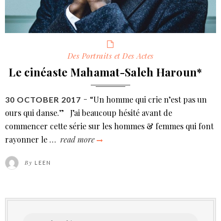
Categories
Des Portraits et Des Actes
Le cinéaste Mahamat-Saleh Haroun*
“Un homme qui crie n’est pas un
POSTED
30 OCTOBER 2017
ON
ours qui danse.” J’ai beaucoup hésité avant de
commencer cette série sur les hommes & femmes qui font
rayonner le …
read more
le
cinéaste
By
LEEN
mahamat-
saleh
haroun*
Search