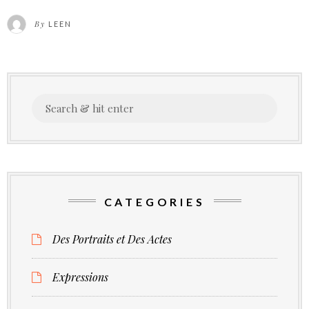
–
By
LEEN
tendance
ethno-
géométrique
Search
for:
CATEGORIES
Des Portraits et Des Actes
Expressions