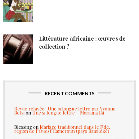
Littérature africaine : œuvres de
collection ?
RECENT COMMENTS
Revue relayée : Une si longue lettre par Yvonne
Betsi
on
Une si longue lettre – Mariama Bâ
Blessing
on
Mariage traditionnel dans le Ndé,
région de l’Ouest Cameroun (pays Bamiléké)